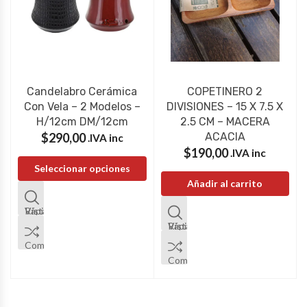
Candelabro Cerámica
COPETINERO 2
Con Vela – 2 Modelos –
DIVISIONES – 15 X 7.5 X
H/12cm DM/12cm
2.5 CM – MACERA
$
290,00
ACACIA
IVA inc.
$
190,00
IVA inc.
Seleccionar opciones
Añadir al carrito
Vista Rápida
Vista Rápida
Comparar
Comparar