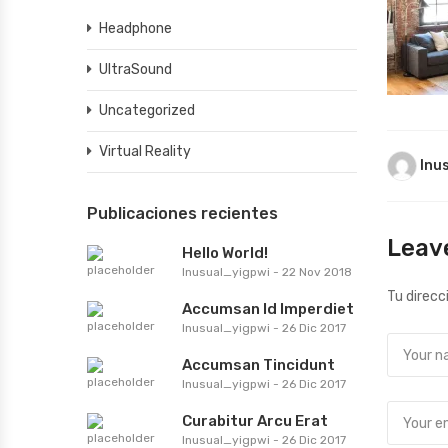
Headphone
UltraSound
Uncategorized
Virtual Reality
Inu
Publicaciones recientes
Leav
Hello World!
Inusual_yigpwi
-
22 Nov 2018
Tu direcc
Accumsan Id Imperdiet
Inusual_yigpwi
-
26 Dic 2017
Accumsan Tincidunt
Inusual_yigpwi
-
26 Dic 2017
Curabitur Arcu Erat
Inusual_yigpwi
-
26 Dic 2017