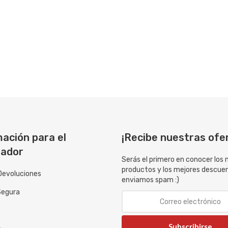
ación para el
¡Recibe nuestras ofe
ador
Serás el primero en conocer los
productos y los mejores descue
Devoluciones
enviamos spam :)
Segura
Subscribirse