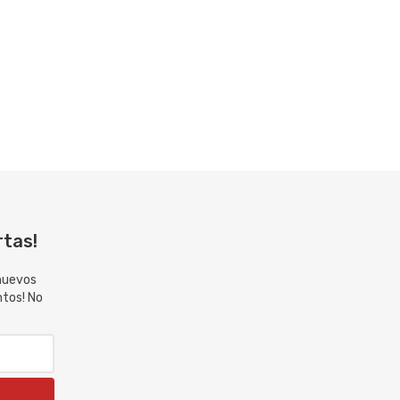
rtas!
 nuevos
ntos! No