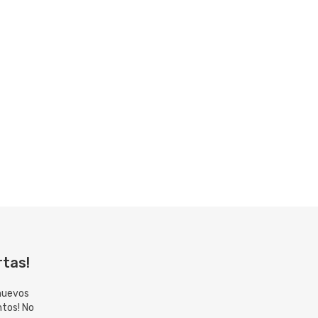
rtas!
 nuevos
ntos! No