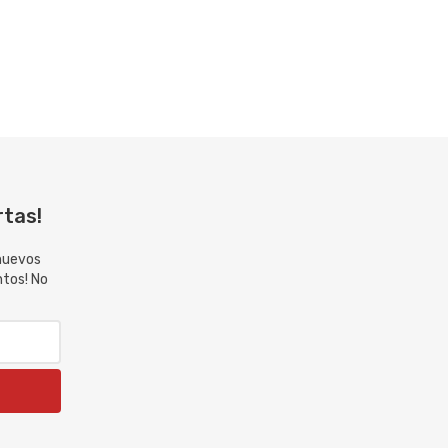
rtas!
 nuevos
ntos! No