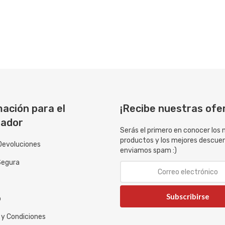
ación para el
¡Recibe nuestras ofe
ador
Serás el primero en conocer los
productos y los mejores descue
Devoluciones
enviamos spam :)
Segura
Subscribirse
o
 y Condiciones