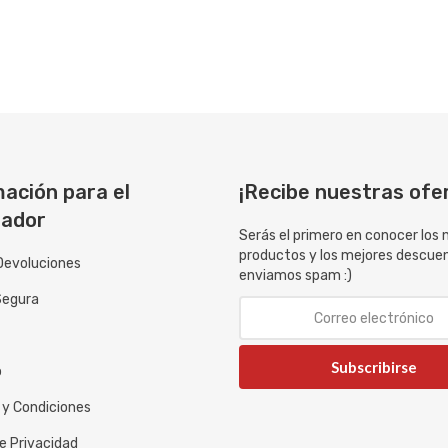
ación para el
¡Recibe nuestras ofe
ador
Serás el primero en conocer los
productos y los mejores descue
Devoluciones
enviamos spam :)
Segura
Subscribirse
o
 y Condiciones
de Privacidad