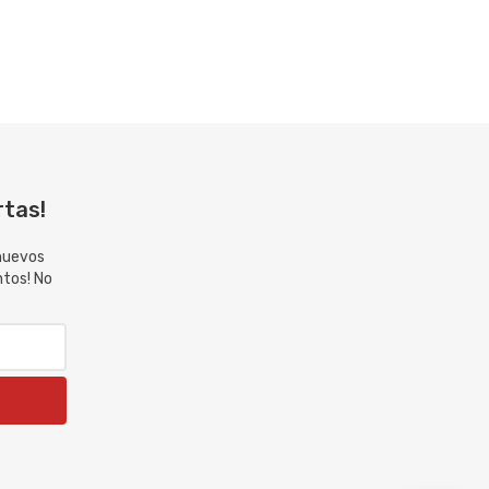
rtas!
 nuevos
ntos! No