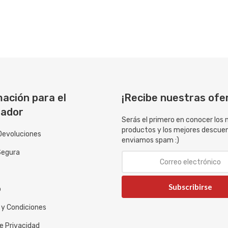
ación para el
¡Recibe nuestras ofe
ador
Serás el primero en conocer los
productos y los mejores descue
Devoluciones
enviamos spam :)
Segura
Subscribirse
o
 y Condiciones
de Privacidad