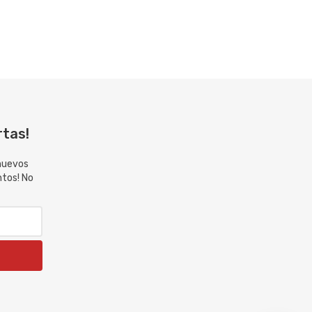
rtas!
 nuevos
ntos! No