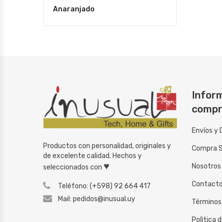
Anaranjado
Inform
compr
Envíos y 
Productos con personalidad, originales y
Compra 
de excelente calidad. Hechos y
♥
Nosotros
seleccionados con
Contact
Teléfono: (+598) 92 664 417
Mail: pedidos@inusual.uy
Términos
Polìtica 