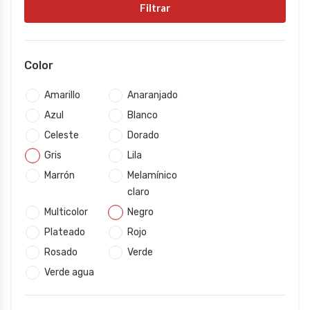
Filtrar
Color
Amarillo
Anaranjado
Azul
Blanco
Celeste
Dorado
Gris
Lila
Marrón
Melamínico
claro
Multicolor
Negro
Plateado
Rojo
Rosado
Verde
Verde agua