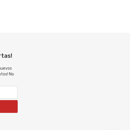
rtas!
 nuevos
ntos! No