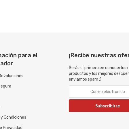
ación para el
¡Recibe nuestras ofe
ador
Serás el primero en conocer los
productos y los mejores descue
Devoluciones
enviamos spam :)
Segura
Subscribirse
o
 y Condiciones
de Privacidad